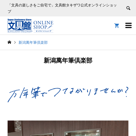
「文具の楽しさをご自宅で」文具館タキザワ公式オンラインショッ
プ


新潟萬年筆倶楽部
新潟萬年筆倶楽部